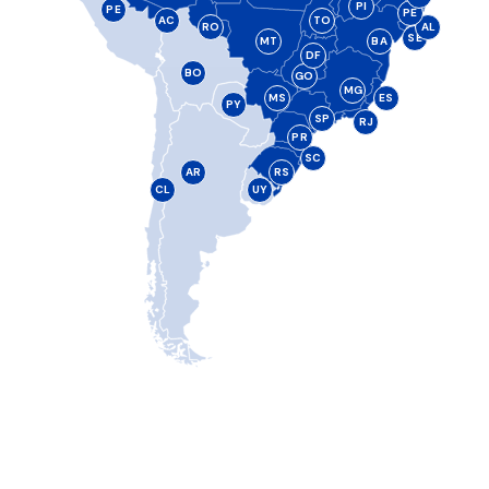
PI
PE
PE
AC
TO
RO
AL
SE
MT
BA
DF
BO
GO
MG
MS
ES
PY
SP
RJ
PR
SC
AR
RS
CL
UY