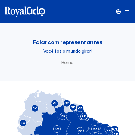
Falar com representantes
Você faz o mundo girar!
Home
VE
GY
SR
CO
GF
RR
AP
EC
AM
MA
RN
CE
PA
PB