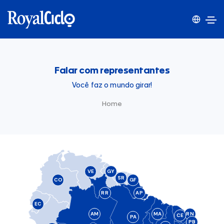
Falar com representantes
Você faz o mundo girar!
Home
VE
GY
SR
CO
GF
RR
AP
EC
AM
MA
RN
CE
PA
PB