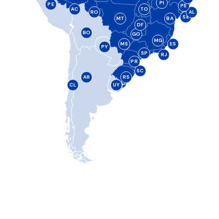
PI
PE
PE
AC
TO
RO
AL
SE
MT
BA
DF
BO
GO
MG
MS
ES
PY
SP
RJ
PR
SC
AR
RS
CL
UY