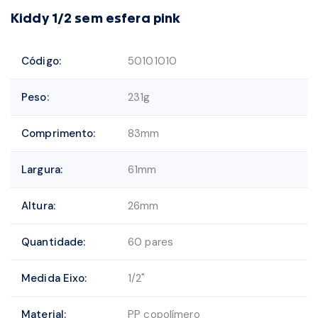
Kiddy 1/2 sem esfera pink
Código:
50101010
Peso:
231g
Comprimento:
83mm
Largura:
61mm
Altura:
26mm
Quantidade:
60 pares
Medida Eixo:
1/2"
Material:
PP copolímero